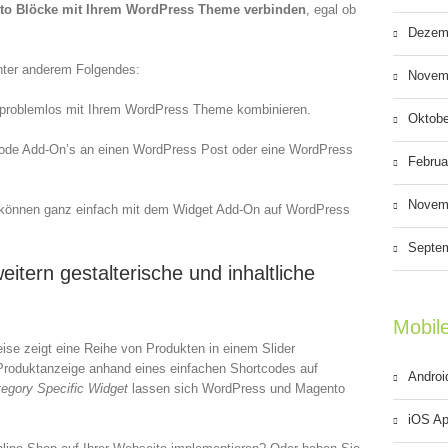
o Blöcke mit Ihrem WordPress Theme verbinden
, egal ob
Dezem
nter anderem Folgendes:
Novem
 problemlos mit Ihrem WordPress Theme kombinieren.
Oktobe
tcode Add-On’s an einen WordPress Post oder eine WordPress
Februa
Novem
e können ganz einfach mit dem Widget Add-On auf WordPress
Septe
tern gestalterische und inhaltliche
Mobil
ise zeigt eine Reihe von Produkten in einem Slider
 Produktanzeige anhand eines einfachen Shortcodes auf
Androi
egory Specific Widget
lassen sich WordPress und Magento
iOS Ap