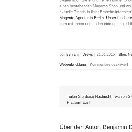
Wollen auch Sie endlich einen Magento On
einen bestehenden Magento Shop und woll
aktuelle Trends in Ihrer Branche informie
Magento-Agentur in Berlin
.
Unser fundier
gern mit Ihnen und finden eine optimale L
von
Benjamin Drews
|
21.01.2015
|
Blog
,
N
für
Webentwicklung
|
Kommentare deaktiviert
Ge
st
–
Teilen Sie diese Nachricht - wählen Si
Platform aus!
Wo
&
Ma
Über den Autor: 
Benjamin 