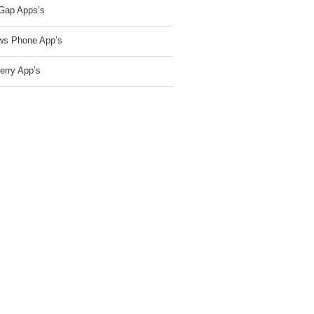
Gap Apps’s
ws Phone App’s
erry App’s