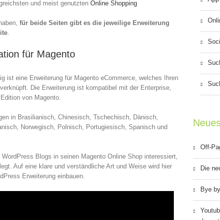
olgreichsten und meist genutzten
Online Shopping
Onli
haben,
für beide Seiten gibt es die jeweilige Erweiterung
ite
.
Soci
ation für Magento
Suc
ig ist eine Erweiterung für Magento eCommerce, welches Ihren
Suc
rknüpft. Die Erweiterung ist kompatibel mit der Enterprise,
 Edition von Magento.
en in Brasilianisch, Chinesisch, Tschechisch, Dänisch,
Neues
panisch, Norwegisch, Polnisch, Portugiesisch, Spanisch und
Off-Pa
es WordPress Blogs in seinen Magento Online Shop interessiert,
egt. Auf eine klare und verständliche Art und Weise wird hier
Die ne
WordPress Erweiterung einbauen.
Bye by
Youtub