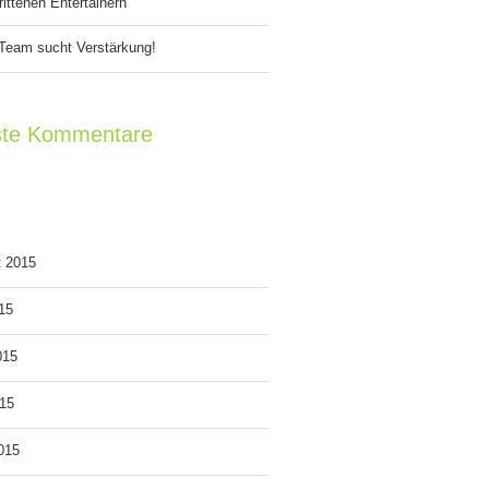
ittenen Entertainern
Team sucht Verstärkung!
te Kommentare
v
t 2015
015
015
15
2015