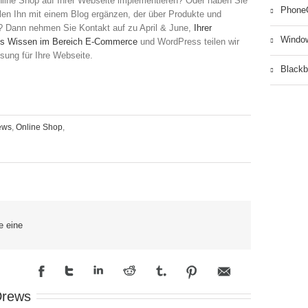
line Shop auf Ihrer Webseite implementieren? Oder haben Sie
Phone
en Ihn mit einem Blog ergänzen, der über Produkte und
rt? Dann nehmen Sie Kontakt auf zu April & June,
Ihrer
Windo
tes Wissen im Bereich E-Commerce
und WordPress teilen wir
ösung für Ihre Webseite.
Blackb
ews
,
Online Shop
,
meinsam
ark
e eine
rdPress
gento
Drews