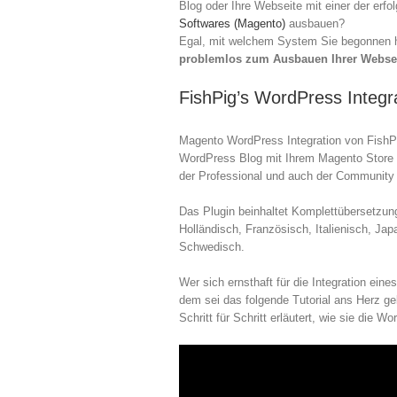
Blog oder Ihre Webseite mit einer der erf
Softwares (Magento)
ausbauen?
Egal, mit welchem System Sie begonnen 
problemlos zum Ausbauen Ihrer Webse
FishPig’s WordPress Integr
Magento WordPress Integration von FishP
WordPress Blog mit Ihrem Magento Store ve
der Professional und auch der Community
Das Plugin beinhaltet Komplettübersetzung
Holländisch, Französisch, Italienisch, Ja
Schwedisch.
Wer sich ernsthaft für die Integration ein
dem sei das folgende Tutorial ans Herz gel
Schritt für Schritt erläutert, wie sie die 