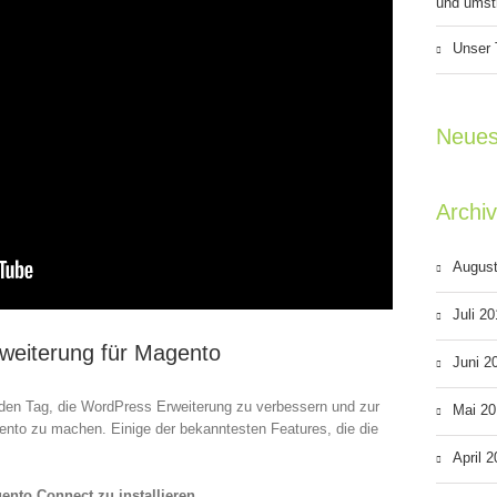
und umstr
Unser 
Neues
Archi
Augus
Juli 2
weiterung für Magento
Juni 2
den Tag, die WordPress Erweiterung zu verbessern und zur
Mai 20
ento zu machen. Einige der bekanntesten Features, die die
April 
ento Connect zu installieren
.