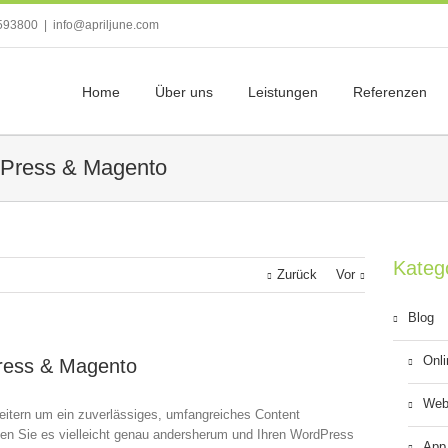
593800
|
info@apriljune.com
Home
Über uns
Leistungen
Referenzen
Press & Magento
Kateg
Zurück
Vor
Blog
Onl
ress & Magento
Web
eitern um ein zuverlässiges, umfangreiches Content
n Sie es vielleicht genau andersherum und Ihren WordPress
App