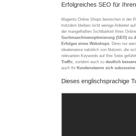
Erfolgreiches SEO für Ihre
Ma
–
Magento Online Shops bestechen in der Reg
trotzdem bleiben nicht wenige Anbieter auf
ei
der mangelhaften Sichtbarkeit Ihres Onlin
Eh
Suchmaschinenoptimierung (SEO) zu de
Erfolges eines Webshops
. Denn nur wen
vo
idealerweise natürlich von Nutzern, die sic
relevanten Keywords auf Ihre Seite geführt
d
Traffic
, sondern auch zu
deutlich besser
auch Ihr
Kundenstamm sich sukzessive 
Au
Dieses englischsprachige Tu