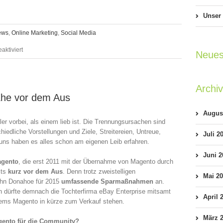
Unser
ews
,
Online Marketing
,
Social Media
für
ktiviert
Neues
Content
Commerce
Archi
Ehe vor dem Aus
–
Augus
Langfristige
r vorbei, als einem lieb ist. Die Trennungsursachen sind
iedliche Vorstellungen und Ziele, Streitereien, Untreue,
Umsatzsteigerung
Juli 2
uns haben es alles schon am eigenen Leib erfahren.
Juni 2
agento
, die erst 2011 mit der Übernahme von Magento durch
its
kurz vor dem Aus
. Denn trotz zweistelligen
Mai 2
hn Donahoe für 2015
umfassende Sparmaßnahmen
an.
n dürfte demnach die Tochterfirma eBay Enterprise mitsamt
April 
tems Magento in kürze zum Verkauf stehen.
März 
gento für die Community?