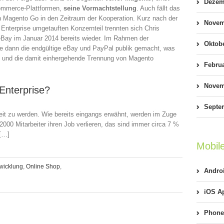
Dezem
ommerce-Plattformen,
seine Vormachtstellung
. Auch fällt das
 Magento Go in den Zeitraum der Kooperation. Kurz nach der
Novem
Enterprise umgetauften Konzernteil trennten sich Chris
eBay im Januar 2014 bereits wieder. Im Rahmen der
Oktob
 dann die endgültige eBay und PayPal publik gemacht, was
e und die damit einhergehende Trennung von Magento
Febru
Novem
Enterprise?
Septe
eit zu werden. Wie bereits eingangs erwähnt, werden im Zuge
2000 Mitarbeiter ihren Job verlieren, das sind immer circa 7 %
 […]
Mobil
wicklung
,
Online Shop
,
Andro
iOS Ap
ay
Phone
d