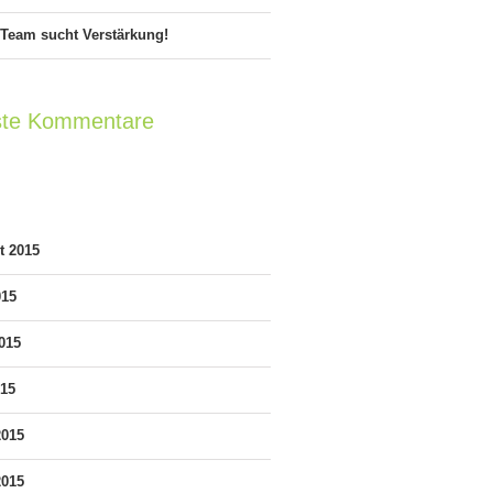
 Team sucht Verstärkung!
te Kommentare
v
t 2015
015
015
015
2015
2015