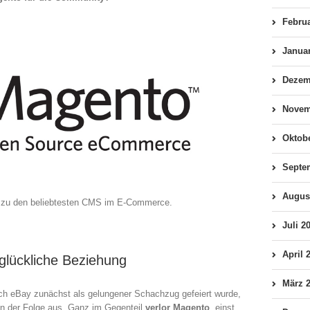
Febru
Janua
Dezem
Novem
Oktob
Septe
Augus
 zu den beliebtesten CMS im E-Commerce.
Juli 2
April 
glückliche Beziehung
März 
h eBay zunächst als gelungener Schachzug gefeiert wurde,
in der Folge aus. Ganz im Gegenteil
verlor Magento
, einst