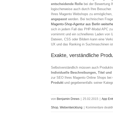
entscheidende Rolle
bei der Bewertung I
logischerweise auch durch Ihre Besucher. 
Ihres Magento Webshops zu ermöglichen, 
angepasst
werden. Bei technischen Frag
Magento-Shop-Agentur aus Berlin weiterhe
sich in jedem Fall das PHP-Modul APC zu
vornimmt und ein schnelleres Laden von Un
Dateien, CSS oder Bildern kann eine Verkü
UX und das Ranking in Suchmaschinen ist
Exakte, verständliche Pro
Selbstverständlich müssen auch Produktn
Individuelle Beschreibungen, Titel und
zur SEO Ihres Magento Online Shops bei 
Produkt
und gegebenenfalls seiner Katego
von
Benjamin Drews
|
25.02.2015
|
App Ent
Shop
,
Webentwicklung
|
Kommentare deaktiv