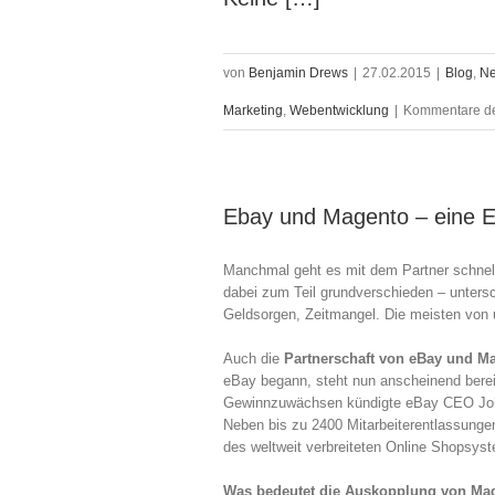
von
Benjamin Drews
|
27.02.2015
|
Blog
,
N
Marketing
,
Webentwicklung
|
Kommentare dea
Ebay und Magento – eine 
Manchmal geht es mit dem Partner schnelle
dabei zum Teil grundverschieden – untersch
Geldsorgen, Zeitmangel. Die meisten von 
Auch die
Partnerschaft von eBay und M
eBay begann, steht nun anscheinend bere
Gewinnzuwächsen kündigte eBay CEO Jo
Neben bis zu 2400 Mitarbeiterentlassunge
des weltweit verbreiteten Online Shopsys
Was bedeutet die Auskopplung von Ma