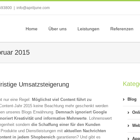
593800
|
info@apriljune.com
Home
Über uns
Leistungen
Referenzen
ruar 2015
Kateg
istige Umsatzsteigerung
Blog
t nur eine Regel:
Möglichst viel Content führt zu
 Content-Jahr 2015 keine Beachtung mehr geschenkt werden
ionen unseres Blogs Erwähnung.
Demnach ignoriert Google
Onl
oriert Kreativität und informative Mehrwerte
. Lohnenswert
legenheit sondern
die Schaffung einer für den Kunden
Web
h Produkte und Dienstleistungen mit
aktuellen Nachrichten
ontent in jedem Shopbereich
garantieren? Und gibt es
App