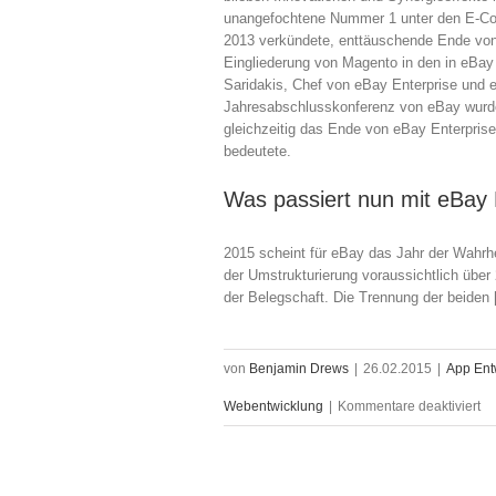
unangefochtene Nummer 1 unter den E-C
2013 verkündete, enttäuschende Ende von
Eingliederung von Magento in den in eBay 
Saridakis, Chef von eBay Enterprise und 
Jahresabschlusskonferenz von eBay wurde
gleichzeitig das Ende von eBay Enterpris
bedeutete.
Was passiert nun mit eBay 
2015 scheint für eBay das Jahr der Wahrh
der Umstrukturierung voraussichtlich über 
der Belegschaft. Die Trennung der beiden
von
Benjamin Drews
|
26.02.2015
|
App Ent
für
Webentwicklung
|
Kommentare deaktiviert
Eb
un