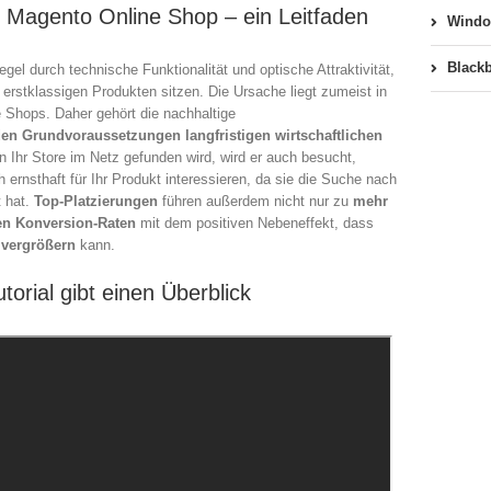
n Magento Online Shop – ein Leitfaden
Windo
gento
Blackb
el durch technische Funktionalität und optische Attraktivität,
 erstklassigen Produkten sitzen. Die Ursache liegt zumeist in
ne
e Shops. Daher gehört die nachhaltige
e
n Grundvoraussetzungen langfristigen wirtschaftlichen
n Ihr Store im Netz gefunden wird, wird er auch besucht,
r
h ernsthaft für Ihr Produkt interessieren, da sie die Suche nach
 hat.
Top-Platzierungen
führen außerdem nicht nur zu
mehr
em
en Konversion-Raten
mit dem positiven Nebeneffekt, dass
vergrößern
kann.
s
torial gibt einen Überblick