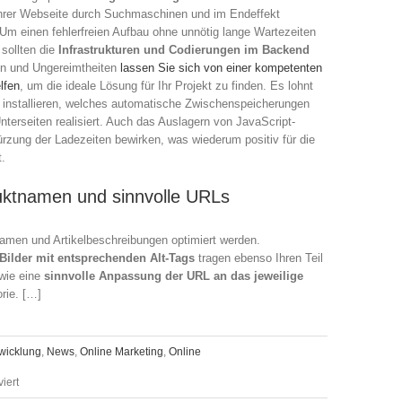
hrer Webseite durch Suchmaschinen und im Endeffekt
Um einen fehlerfreien Aufbau ohne unnötig lange Wartezeiten
sollten die
Infrastrukturen und Codierungen im Backend
en und Ungereimtheiten
lassen Sie sich von einer kompetenten
lfen
, um die ideale Lösung für Ihr Projekt zu finden. Es lohnt
 installieren, welches automatische Zwischenspeicherungen
terseiten realisiert. Auch das Auslagern von JavaScript-
rzung der Ladezeiten bewirken, was wiederum positiv für die
.
duktnamen und sinnvolle URLs
amen und Artikelbeschreibungen optimiert werden.
 Bilder mit entsprechenden Alt-Tags
tragen ebenso Ihren Teil
wie eine
sinnvolle Anpassung der URL an das jeweilige
rie. […]
wicklung
,
News
,
Online Marketing
,
Online
für
iert