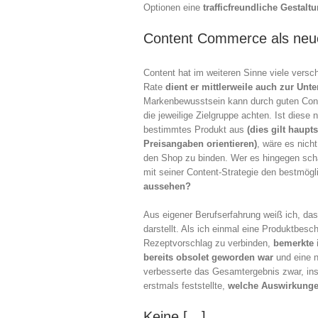
Optionen eine
trafficfreundliche Gestalt
Content Commerce als ne
Content hat im weiteren Sinne viele vers
Rate
dient er mittlerweile auch zur Unt
Markenbewusstsein kann durch guten Conten
die jeweilige Zielgruppe achten. Ist diese n
bestimmtes Produkt aus
(dies gilt haupt
Preisangaben orientieren)
, wäre es nich
den Shop zu binden. Wer es hingegen scha
mit seiner Content-Strategie den bestmög
aussehen?
Aus eigener Berufserfahrung weiß ich, da
darstellt. Als ich einmal eine Produktbesc
Rezeptvorschlag zu verbinden,
bemerkte 
bereits obsolet geworden war
und eine n
verbesserte das Gesamtergebnis zwar, insg
erstmals feststellte,
welche Auswirkunge
Keine […]