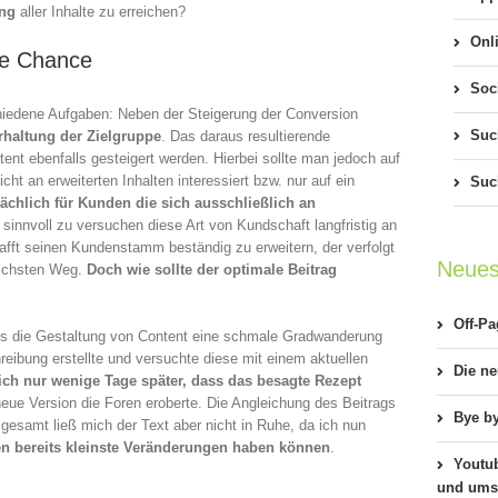
ung
aller Inhalte zu erreichen?
Onl
ue Chance
Soc
chiedene Aufgaben: Neben der Steigerung der Conversion
Suc
erhaltung der Zielgruppe
. Das daraus resultierende
t ebenfalls gesteigert werden. Hierbei sollte man jedoch auf
icht an erweiterten Inhalten interessiert bzw. nur auf ein
Suc
sächlich für Kunden die sich ausschließlich an
t sinnvoll zu versuchen diese Art von Kundschaft langfristig an
fft seinen Kundenstamm beständig zu erweitern, der verfolgt
Neues
lichsten Weg.
Doch wie sollte der optimale Beitrag
Off-P
ss die Gestaltung von Content eine schmale Gradwanderung
hreibung erstellte und versuchte diese mit einem aktuellen
Die n
ich nur wenige Tage später,
dass das besagte Rezept
eue Version die Foren eroberte. Die Angleichung des Beitrags
Bye b
esamt ließ mich der Text aber nicht in Ruhe, da ich nun
n bereits kleinste Veränderungen haben können
.
Youtu
und umst