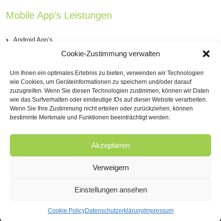
Mobile App’s Leistungen
Android App’s
Cookie-Zustimmung verwalten
iOS App’s (iPhone & iPad)
Um Ihnen ein optimales Erlebnis zu bieten, verwenden wir Technologien
PhoneGap Apps’s
wie Cookies, um Geräteinformationen zu speichern und/oder darauf
zuzugreifen. Wenn Sie diesen Technologien zustimmen, können wir Daten
wie das Surfverhalten oder eindeutige IDs auf dieser Website verarbeiten.
Windows Phone App’s
Wenn Sie Ihre Zustimmung nicht erteilen oder zurückziehen, können
bestimmte Merkmale und Funktionen beeinträchtigt werden.
Blackberry App’s
Akzeptieren
Verweigern
Einstellungen ansehen
Copyright 2016 April&June GmbH | All Rights Reserved -
Impressum
Datenschutz
Cookie Policy
Datenschutzerklärung
Impressum