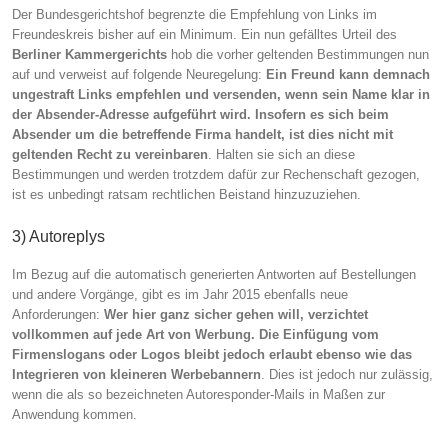
Der Bundesgerichtshof begrenzte die Empfehlung von Links im
Freundeskreis bisher auf ein Minimum. Ein nun gefälltes Urteil des
Berliner Kammergerichts
hob die vorher geltenden Bestimmungen nun
auf und verweist auf folgende Neuregelung:
Ein Freund kann demnach
ungestraft Links empfehlen und versenden, wenn sein Name klar in
der Absender-Adresse aufgeführt wird. Insofern es sich beim
Absender um die betreffende Firma handelt, ist dies nicht mit
geltenden Recht zu vereinbaren
. Halten sie sich an diese
Bestimmungen und werden trotzdem dafür zur Rechenschaft gezogen,
ist es unbedingt ratsam rechtlichen Beistand hinzuzuziehen.
3) Autoreplys
Im Bezug auf die automatisch generierten Antworten auf Bestellungen
und andere Vorgänge, gibt es im Jahr 2015 ebenfalls neue
Anforderungen:
Wer hier ganz sicher gehen will, verzichtet
vollkommen auf jede Art von Werbung. Die Einfügung vom
Firmenslogans oder Logos bleibt jedoch erlaubt ebenso wie das
Integrieren von kleineren Werbebannern
. Dies ist jedoch nur zulässig,
wenn die als so bezeichneten Autoresponder-Mails in Maßen zur
Anwendung kommen.