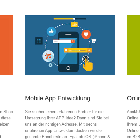
Mobile App Entwicklung
Onli
ine Shop
Sie suchen einen erfahrenen Partner für die
April&J
 diese
Umsetzung Ihrer APP Idee? Dann sind Sie bei
Online 
elzen.
uns an der richtigen Adresse. Mit sechs
Ihrem 
erfahrenen App Entwicklern decken wir die
Online
d
gesamte Bandbreite ab. Egal ob iOS (iPhone &
im B2B