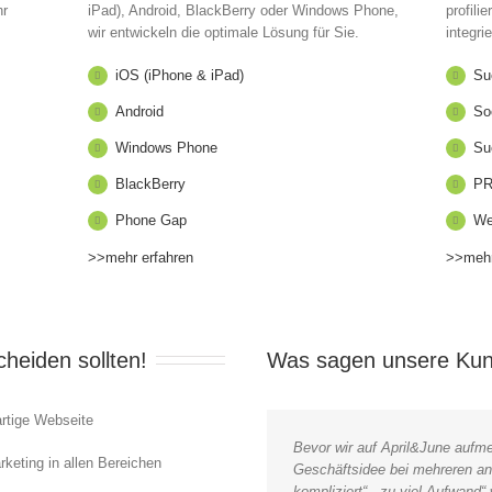
hr
iPad), Android, BlackBerry oder Windows Phone,
profili
wir entwickeln die optimale Lösung für Sie.
integrie
iOS (iPhone & iPad)
Su
Android
So
Windows Phone
Su
BlackBerry
PR
Phone Gap
We
>>mehr erfahren
>>mehr
cheiden sollten!
Was sagen unsere Ku
artige Webseite
Bevor wir auf April&June aufme
rketing in allen Bereichen
Geschäftsidee bei mehreren an
kompliziert“, „zu viel Aufwand“