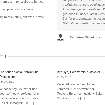
mum aus Ihrer Webseite heraus
April&June scheute es hingege
hnen jeder Zeit zur Seite
Anforderungen umzusetzen. Wir 
gefunden zu haben, die mit ein
ung im Marketing, der Web- sowie
Zeit für uns verfügbar ist. Auc
Maßnahmen werden wir uns dah
Katharina Olczek
,
Geschä
log
Die neuen Social Networking
Bye bye, Commercial Software!
Dimensionen
23.07.2015
29.07.2015
Viele IT-Unternehmen kehren
#cleaneating, #summer und
kommerzieller Software den
#outfitoftheday verfolgen uns
Rücken. Es winken goldene Zeiten
mittlerweile schon bis in den
für Open Source […]
Schlaf. Instagram ist […]