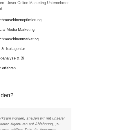
eren. Unser Online Marketing Unternehmen
rt.
chmaschinenoptimierung
cial Media Marketing
chmaschinenmarketing
-& Textagentur
banalyse & Bi
 erfahren
nden?
rksam wurden, stießen wir mit unserer
deren Agenturen auf Ablehnung, „zu
 waren größten Teils die Antworten.