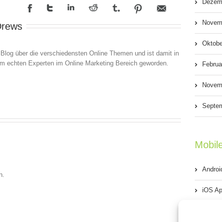
Dezem
in
Deutschland
Novem
Drews
Oktobe
 Blog über die verschiedensten Online Themen und ist damit in
em echten Experten im Online Marketing Bereich geworden.
Februa
Novem
Septe
Mobil
Androi
n.
iOS Ap
Phone