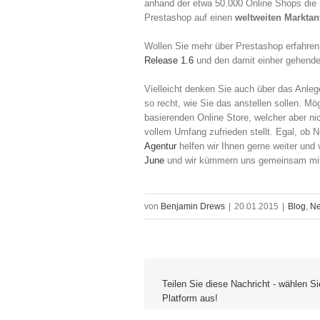
anhand der etwa 50.000 Online Shops di
Prestashop auf einen
weltweiten Marktan
Wollen Sie mehr über Prestashop erfahre
Release 1.6
und den damit einher gehende
Vielleicht denken Sie auch über das Anle
so recht, wie Sie das anstellen sollen. M
basierenden Online Store, welcher aber ni
vollem Umfang zufrieden stellt. Egal, ob 
Agentur
helfen wir Ihnen gerne weiter und
June
und wir kümmern uns gemeinsam mit 
von
Benjamin Drews
|
20.01.2015
|
Blog
,
N
Teilen Sie diese Nachricht - wählen Si
Platform aus!