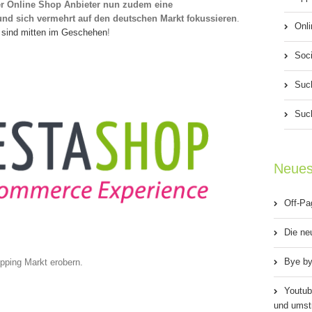
er Online Shop Anbieter nun zudem eine
und sich vermehrt auf den deutschen Markt fokussieren
.
Onli
n sind mitten im Geschehen
!
Soci
Suc
Suc
Neues
Off-Pa
Die ne
Bye by
pping Markt erobern.
Youtub
und umstr