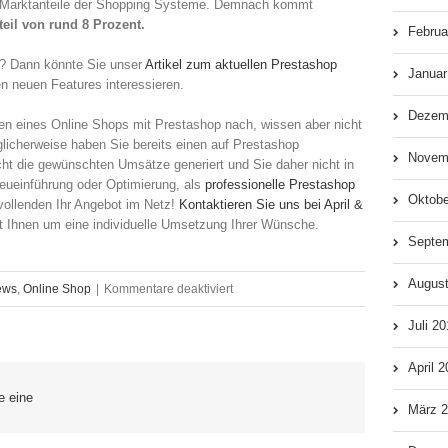
e Marktanteile der Shopping Systeme. Demnach kommt
teil von rund 8 Prozent.
Februa
n? Dann könnte Sie unser
Artikel zum aktuellen Prestashop
Januar
n neuen Features interessieren.
Dezem
gen eines Online Shops mit Prestashop nach, wissen aber nicht
öglicherweise haben Sie bereits einen auf Prestashop
Novem
cht die gewünschten Umsätze generiert und Sie daher nicht in
Neueinführung oder Optimierung, als
professionelle Prestashop
Oktobe
 vollenden Ihr Angebot im Netz!
Kontaktieren Sie uns bei April &
Ihnen um eine individuelle Umsetzung Ihrer Wünsche.
Septe
Augus
für
ews
,
Online Shop
|
Kommentare deaktiviert
Prestashop
Juli 2
will
April 
erfolgreich
e eine
März 
durchstarten