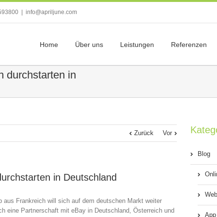
593800
|
info@apriljune.com
Home
Über uns
Leistungen
Referenzen
h durchstarten in
Kateg
Zurück
Vor
Blog
Onl
 durchstarten in Deutschland
Web
us Frankreich will sich auf dem deutschen Markt weiter
ch eine Partnerschaft mit eBay in Deutschland, Österreich und
App