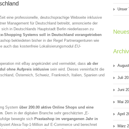
schland
Unser 
it eine professionelle, deutschsprachige Webseite inklusive
ner Management für Deutschland betreibt, annoncierte der
sich in Deutschlands Hauptstadt Berlin niederlassen zu
Neues
e-Shopping Systems soll in Deutschland vorangetrieben
stashop bekleideten bisher in der Regel Partneragenturen wie
 die auch das kostenfreie Lokalisierungsmodul
EU-
Archi
operation mit eBay angekündet und vermeldet, dass
ab der
Augus
odul ohne Aufpreis inklusive
sein wird. Dieses vereinfacht die
tschland, Österreich, Schweiz, Frankreich, Italien, Spanien und
Juli 2
Juni 2
Mai 20
ping System
über 200.00 aktive Online Shops und eine
rn
. Dem in der digitalen Branche sehr geschätzten „E-
April 
ufolge bewegte sich
Prastashop im vergangenen Jahr in
lysiert Alexa-Top-1-Million auf E-Commerce und berechnet
März 