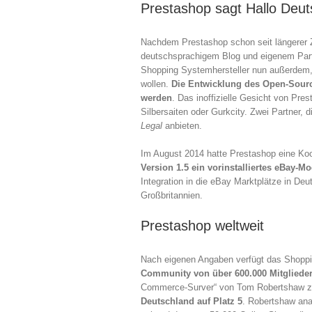
Prestashop sagt Hallo Deut
Nachdem Prestashop schon seit längerer Ze
deutschsprachigem Blog und eigenem Part
Shopping Systemhersteller nun außerdem, 
wollen.
Die Entwicklung des Open-Sourc
werden
. Das inoffizielle Gesicht von Pre
Silbersaiten oder Gurkcity. Zwei Partner,
Legal
anbieten.
Im August 2014 hatte Prestashop eine Ko
Version 1.5 ein vorinstalliertes eBay-M
Integration in die eBay Marktplätze in Deu
Großbritannien.
Prestashop weltweit
Nach eigenen Angaben verfügt das Shop
Community von über 600.000 Mitgliede
Commerce-Surver“ von Tom Robertshaw z
Deutschland auf Platz 5
. Robertshaw ana