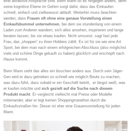
eine attraktive Ansprache sind. Beim Mann ist es hingegen anders, denn
seine kognitive Ebene im Gehirn sorgt dafür, dass das Einkaufen
schnell, einfach und zielbewusst abläuft. Weiterhin muss beachten
werden, dass
Frauen oft ohne eine genaue Vorstellung einen
Einkaufsbummel unternehmen
, bei dem sie stundenlang von einem
Laden zum Anderen wandern, sich alles ansehen, inspirieren und lange
beraten lassen, bis sie etwas kaufen. Nicht umsonst, sagt fast jede
Frau, das „shoppen“ zu ihren Hobbies zählt. Es ist für sie wie eine Art
Sport, bei dem man nach einem erfolgreichen Abschluss (also möglichst
viele und schöne Dinge gekauft zu haben) glücklich und erschöpft nach
Hause kommt.
Beim Mann sieht das alles ein bisschen anders aus. Durch sein Jäger-
Gen wird er dazu getrieben so schnell wie möglich Beute zu machen,
was dazu führt, dass sobald er ein Geschäft betritt, er längst weiß, was
er kaufen möchte und
sich gezielt auf die Suche nach diesem
Produkt macht
. Er vergleicht vielleicht mal Preise oder Modelle
miteinander, aber er legt keinen Shoppingmarathon durch die
Einkaufsstraßen hin. Dieser ist eher eine Grauenvorstellung für jeden
Mann.