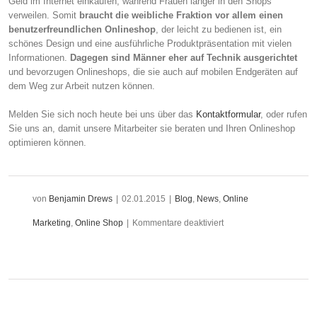
Geld im Internet einkaufen, während Frauen länger in den Shops
verweilen. Somit
braucht die weibliche Fraktion vor allem einen
benutzerfreundlichen Onlineshop
, der leicht zu bedienen ist, ein
schönes Design und eine ausführliche Produktpräsentation mit vielen
Informationen.
Dagegen sind Männer eher auf Technik ausgerichtet
und bevorzugen Onlineshops, die sie auch auf mobilen Endgeräten auf
dem Weg zur Arbeit nutzen können.
Melden Sie sich noch heute bei uns über das
Kontaktformular
, oder rufen
Sie uns an, damit unsere Mitarbeiter sie beraten und Ihren Onlineshop
optimieren können.
von
Benjamin Drews
|
02.01.2015
|
Blog
,
News
,
Online
für
Marketing
,
Online Shop
|
Kommentare deaktiviert
Jeder
shoppt
im