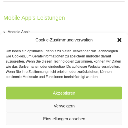
Mobile App’s Leistungen
Android App’s
Cookie-Zustimmung verwalten
iOS App’s (iPhone & iPad)
Um Ihnen ein optimales Erlebnis zu bieten, verwenden wir Technologien
PhoneGap Apps’s
wie Cookies, um Geräteinformationen zu speichern und/oder darauf
zuzugreifen. Wenn Sie diesen Technologien zustimmen, können wir Daten
wie das Surfverhalten oder eindeutige IDs auf dieser Website verarbeiten.
Windows Phone App’s
Wenn Sie Ihre Zustimmung nicht erteilen oder zurückziehen, können
bestimmte Merkmale und Funktionen beeinträchtigt werden.
Blackberry App’s
Akzeptieren
Verweigern
Einstellungen ansehen
Copyright 2016 April&June GmbH | All Rights Reserved -
Impressum
Datenschutz