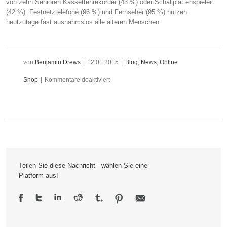
von zehn Senioren Kassettenrekorder (43 %) oder Schallplattenspieler
(42 %). Festnetztelefone (96 %) und Fernseher (95 %) nutzen
heutzutage fast ausnahmslos alle älteren Menschen.
von
Benjamin Drews
|
12.01.2015
|
Blog
,
News
,
Online
für
Shop
|
Kommentare deaktiviert
Ich
glaub,
ich
hab
Teilen Sie diese Nachricht - wählen Sie eine
das
Platform aus!
Internet
gelöscht
–