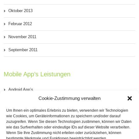
Oktober 2013
Februar 2012
November 2011
September 2011
Mobile App’s Leistungen
Android App’s
Cookie-Zustimmung verwalten
iOS App’s (iPhone & iPad)
Um Ihnen ein optimales Erlebnis zu bieten, verwenden wir Technologien
PhoneGap Apps’s
wie Cookies, um Geräteinformationen zu speichern und/oder darauf
zuzugreifen. Wenn Sie diesen Technologien zustimmen, können wir Daten
wie das Surfverhalten oder eindeutige IDs auf dieser Website verarbeiten.
Windows Phone App’s
Wenn Sie Ihre Zustimmung nicht erteilen oder zurückziehen, können
bestimmte Merkmale und Funktionen beeinträchtigt werden.