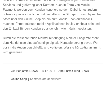
Mobile Commerce bei weitem noch nicht ausgeschöpft. Individuelle
Services und größtmöglicher Komfort, auch in Form von Mobile
Payment, werden vom Kunden honoriert werden. Dabei ist es zudem
notwendig, eine inhaltliche und gestalterische Stringenz vom physischen
Store über den Online Shop bis hin zum Mobile Shop erkennbar zu
machen. Ferner müssen mobile Applikationen intuitiv erlebbar sein und
den Einkauf für den Kunden so angenehm wie möglich gestalten.
Durch die fortschreitende Marktdurchdringung Mobiler Endgeräte steht
dem Handel also eine aufwendige digitale Herausforderung bevor. Wer
vor ihr die Augen verschließt, wird verlieren. Wer sie frühzeitig annimmt,
wird gewinnen.
von
Benjamin Drews
|
05.12.2014
|
App Entwicklung
,
News
,
für
Online Shop
|
Kommentare deaktiviert
Go
on
or