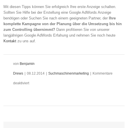
Mit diesen Tipps können Sie erfolgreich Ihre erste Anzeige schalten.
Sollten Sie Hilfe bei der Erstellung eine Google AdWords Anzeige
benötigen oder Suchen Sie nach einem geeigneten Partner, der
Ihre
komplette Kampagne von der Planung über die Umsetzung bis hin
zum Controlling übernimmt?
Dann profitieren Sie von unserer
langjährigen Google AdWords Erfahung und nehmen Sie noch heute
Kontakt
zu uns auf.
von
Benjamin
Drews
|
08.12.2014
|
Suchmaschinenmarketing
|
Kommentare
für
deaktiviert
5
Google
AdWords
Tipps