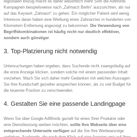
regionalen Bezug macht es daher wesentlich mehr Sinn die AdWords
Kampagnen beispielsweise nach „Zahnarzt Berlin“ auszurichten, als nur
auf das Keywort „Zahnarzt“ zu gehen. Ein möglicher Patient wird wenig
Interesse daran haben eine Werbung eines Zahnarztes in hunderten von
Kilometern Entfernung angezeigt zu bekommen.
Die Verwendung von
Begriffskombinationen ist häufig nicht nur deutlich effektiver,
sondern auch günstiger
.
3. Top-Platzierung nicht notwendig
Untersuchungen haben ergeben, dass Suchende nicht zwangsläufig auf
die erste Anzeige klicken, sondern solche mit einem passenden Inhalt
vorziehen. Mach Sie sich daher mehr Gedanken mit welchen Aussagen
Sie Ihre Kundschaft gezielter ansprechen können, als zu viel Budget für
die teuerste Position zu verschwenden.
4. Gestalten Sie eine passende Landingpage
Wenn Sie über Google AdWords gezielt für eines Ihrer Produkte oder
eine Dienstleistung werben möchten,
sollte Ihre Webseite über eine
entsprechende Unterseite verfügen
auf die Sie Ihre Werbeanzeige
verlinken. Suchende, die nach dem Klick auf eine Anzeige erst auf Ihrer