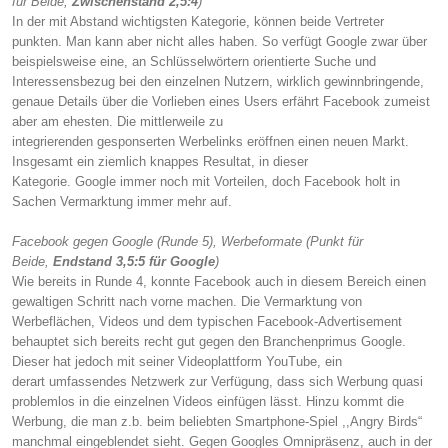
für Beide,
Zwischenstand 2,5:4
)
In der mit Abstand wichtigsten Kategorie, können beide Vertreter
punkten. Man kann aber nicht alles haben. So verfügt Google zwar über
beispielsweise eine, an Schlüsselwörtern orientierte Suche und
Interessensbezug bei den einzelnen Nutzern, wirklich gewinnbringende,
genaue Details über die Vorlieben eines Users erfährt Facebook zumeist
aber am ehesten. Die mittlerweile zu
integrierenden gesponserten Werbelinks eröffnen einen neuen Markt.
Insgesamt ein ziemlich knappes Resultat, in dieser
Kategorie. Google immer noch mit Vorteilen, doch Facebook holt in
Sachen Vermarktung immer mehr auf.
Facebook gegen Google (Runde 5), Werbeformate (Punkt für
Beide,
Endstand 3,5:5 für Google
)
Wie bereits in Runde 4, konnte Facebook auch in diesem Bereich einen
gewaltigen Schritt nach vorne machen. Die Vermarktung von
Werbeflächen, Videos und dem typischen Facebook-Advertisement
behauptet sich bereits recht gut gegen den Branchenprimus Google.
Dieser hat jedoch mit seiner Videoplattform YouTube, ein
derart umfassendes Netzwerk zur Verfügung, dass sich Werbung quasi
problemlos in die einzelnen Videos einfügen lässt. Hinzu kommt die
Werbung, die man z.b. beim beliebten Smartphone-Spiel ,,Angry Birds“
manchmal eingeblendet sieht. Gegen Googles Omnipräsenz, auch in der