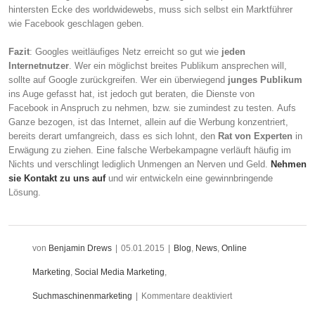
hintersten Ecke des worldwidewebs, muss sich selbst ein Marktführer
wie Facebook geschlagen geben.
Fazit
: Googles weitläufiges Netz erreicht so gut wie
jeden
Internetnutzer
. Wer ein möglichst breites Publikum ansprechen will,
sollte auf Google zurückgreifen. Wer ein überwiegend
junges Publikum
ins Auge gefasst hat, ist jedoch gut beraten, die Dienste von
Facebook in Anspruch zu nehmen, bzw. sie zumindest zu testen. Aufs
Ganze bezogen, ist das Internet, allein auf die Werbung konzentriert,
bereits derart umfangreich, dass es sich lohnt, den
Rat von Experten
in
Erwägung zu ziehen. Eine falsche Werbekampagne verläuft häufig im
Nichts und verschlingt lediglich Unmengen an Nerven und Geld.
Nehmen
sie Kontakt zu uns auf
und wir entwickeln eine gewinnbringende
Lösung.
von
Benjamin Drews
|
05.01.2015
|
Blog
,
News
,
Online
Marketing
,
Social Media Marketing
,
für
Suchmaschinenmarketing
|
Kommentare deaktiviert