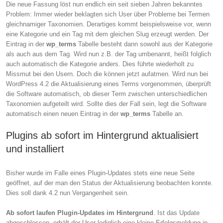
Die neue Fassung löst nun endlich ein seit sieben Jahren bekanntes
Problem: Immer wieder beklagten sich User über Probleme bei Termen
gleichnamiger Taxonomien. Derartiges kommt beispielsweise vor, wenn
eine Kategorie und ein Tag mit dem gleichen Slug erzeugt werden. Der
Eintrag in der
wp_terms
Tabelle besteht dann sowohl aus der Kategorie
als auch aus dem Tag. Wird nun z.B. der Tag umbenannt, heißt folglich
auch automatisch die Kategorie anders. Dies führte wiederholt zu
Missmut bei den Usern. Doch die können jetzt aufatmen. Wird nun bei
WordPress 4.2 die Aktualisierung eines Terms vorgenommen, überprüft
die Software automatisch, ob dieser Term zwischen unterschiedlichen
Taxonomien aufgeteilt wird. Sollte dies der Fall sein, legt die Software
automatisch einen neuen Eintrag in der
wp_terms
Tabelle an.
Plugins ab sofort im Hintergrund aktualisiert
und installiert
Bisher wurde im Falle eines Plugin-Updates stets eine neue Seite
geöffnet, auf der man den Status der Aktualisierung beobachten konnte.
Dies soll dank 4.2 nun Vergangenheit sein.
Ab sofort laufen Plugin-Updates im Hintergrund
. Ist das Update
abgeschlossen, erhält der User lediglich eine kleine Erfolgsmeldung in