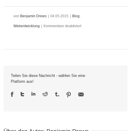
von
Benjamin Drews
|
04.05.2015
|
Blog
,
für
Webentwicklung
|
Kommentare deaktiviert
WordPress
4.2
„Powell“
bringt
Teilen Sie diese Nachricht - wählen Sie eine
den
Platform aus!
Swing
in
die
Blogwelt