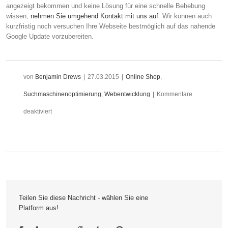
angezeigt bekommen und keine Lösung für eine schnelle Behebung
wissen,
nehmen Sie umgehend Kontakt mit uns auf
. Wir können auch
kurzfristig noch versuchen Ihre Webseite bestmöglich auf das nahende
Google Update vorzubereiten.
von
Benjamin Drews
|
27.03.2015
|
Online Shop
,
Suchmaschinenoptimierung
,
Webentwicklung
|
Kommentare
für
deaktiviert
Google
Update
am
21.
Teilen Sie diese Nachricht - wählen Sie eine
April
Platform aus!
–