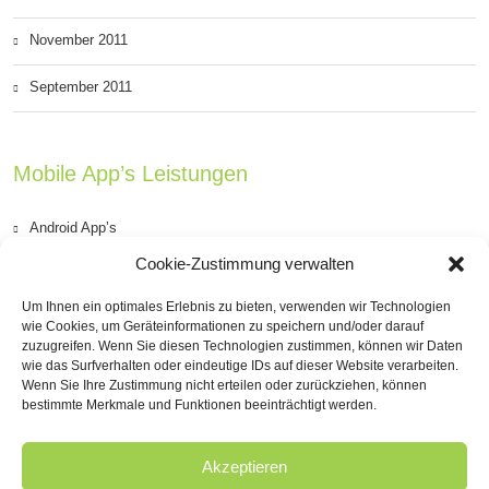
November 2011
September 2011
Mobile App’s Leistungen
Android App’s
Cookie-Zustimmung verwalten
iOS App’s (iPhone & iPad)
Um Ihnen ein optimales Erlebnis zu bieten, verwenden wir Technologien
PhoneGap Apps’s
wie Cookies, um Geräteinformationen zu speichern und/oder darauf
zuzugreifen. Wenn Sie diesen Technologien zustimmen, können wir Daten
wie das Surfverhalten oder eindeutige IDs auf dieser Website verarbeiten.
Windows Phone App’s
Wenn Sie Ihre Zustimmung nicht erteilen oder zurückziehen, können
bestimmte Merkmale und Funktionen beeinträchtigt werden.
Blackberry App’s
Akzeptieren