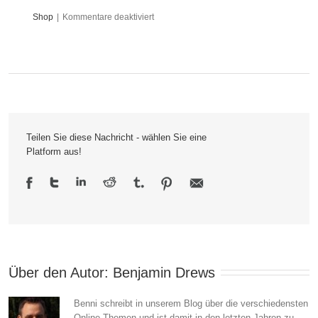
für
Shop
|
Kommentare deaktiviert
Durch
„Poodle“
musste
PayPal
Teilen Sie diese Nachricht - wählen Sie eine
SSL
Platform aus!
3.0
deaktivieren
Über den Autor: 
Benjamin Drews
Benni schreibt in unserem Blog über die verschiedensten
Online Themen und ist damit in den letzten Jahren zu