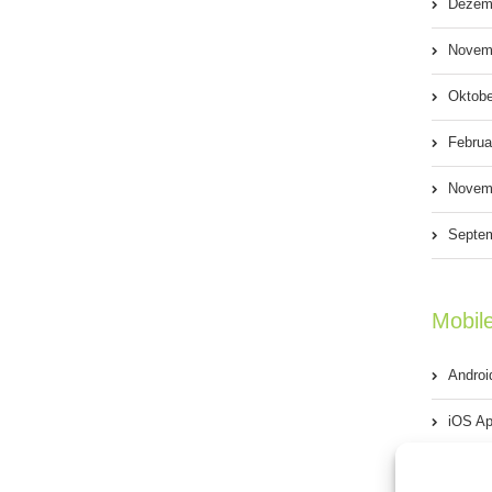
Dezem
Effekte
Novem
durch
Oktobe
Parallax
Scrolling
Februa
Novem
Septe
Mobil
Androi
iOS Ap
Phone