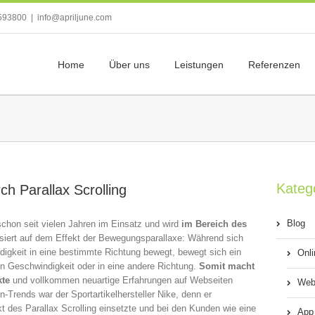
593800
|
info@apriljune.com
Home
Über uns
Leistungen
Referenzen
Kateg
h Parallax Scrolling
Blog
t schon seit vielen Jahren im Einsatz und wird
im Bereich des
asiert auf dem Effekt der Bewegungsparallaxe: Während sich
digkeit in eine bestimmte Richtung bewegt, bewegt sich ein
Onl
ren Geschwindigkeit oder in eine andere Richtung.
Somit macht
kte
und vollkommen neuartige Erfahrungen auf Webseiten
Web
-Trends war der Sportartikelhersteller Nike, denn er
kt des Parallax Scrolling einsetzte und bei den Kunden wie eine
App