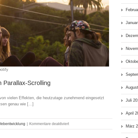
Februa
Januar
Dezem
Novem
Oktobe
otify
Septe
Parallax-Scrolling
Augus
er von vielen Effekten, die heutzutage zunehmend eingesetzt
Juli 2
issen genau wie […]
April 
für
ebentwicklung
|
Kommentare deaktiviert
März 
Beeindruckende