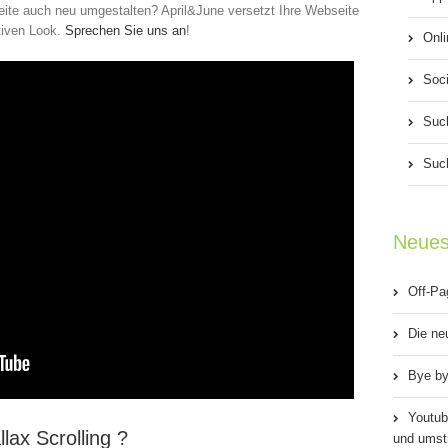
ite auch neu umgestalten? April&June versetzt Ihre Webseite
ativen Look.
Sprechen Sie uns an
!
Onli
Soci
Suc
Suc
Neues
Off-Pa
Die ne
Bye by
Youtub
lax Scrolling ?
und umstr