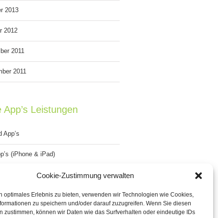
r 2013
r 2012
ber 2011
mber 2011
e App’s Leistungen
d App’s
p’s (iPhone & iPad)
Gap Apps’s
Cookie-Zustimmung verwalten
n optimales Erlebnis zu bieten, verwenden wir Technologien wie Cookies,
ws Phone App’s
formationen zu speichern und/oder darauf zuzugreifen. Wenn Sie diesen
n zustimmen, können wir Daten wie das Surfverhalten oder eindeutige IDs
erry App’s