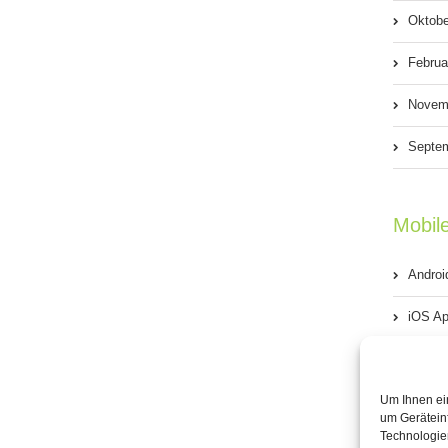
Oktobe
Februa
Novem
Septe
Mobil
Androi
iOS Ap
Phone
Um Ihnen ei
Windo
um Gerätein
Technologie
Blackb