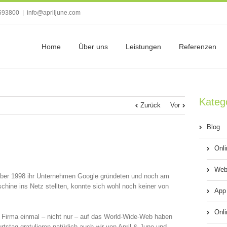
593800
|
info@apriljune.com
Home
Über uns
Leistungen
Referenzen
Kateg
Zurück
Vor
Blog
Onl
Web
mber 1998 ihr Unternehmen Google gründeten und noch am
chine ins Netz stellten, konnte sich wohl noch keiner von
App
Onli
 Firma einmal – nicht nur – auf das World-Wide-Web haben
tstag gratulieren natürlich auch wir von April & June und