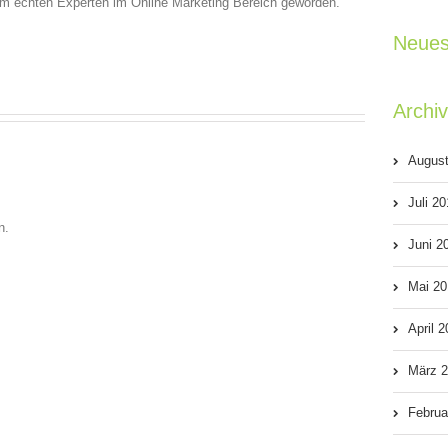
em echten Experten im Online Marketing Bereich geworden.
Neues
Archi
Augus
Juli 2
n.
Juni 2
Mai 20
April 
März 
Februa