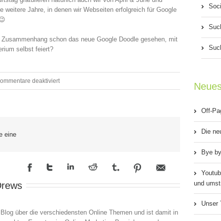
Soci
le weitere Jahre, in denen wir Webseiten erfolgreich für Google
😉
Suc
em Zusammenhang schon das neue Google Doodle gesehen, mit
Suc
rium selbst feiert?
für
ommentare deaktiviert
Neues
Happy
Off-Pa
Birthday
Google!
Die ne
e eine
Bye by
Youtub
und umstr
Drews
Unser 
 Blog über die verschiedensten Online Themen und ist damit in