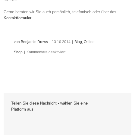
Gerne beraten wir Sie auch persönlich, telefonisch oder über das
Kontaktformular
.
von
Benjamin Drews
|
13.10.2014
|
Blog
,
Online
für
Shop
|
Kommentare deaktiviert
Das
bietet
die
Online-
Teilen Sie diese Nachricht - wählen Sie eine
Shop
Platform aus!
Entwicklung
mit
Magento