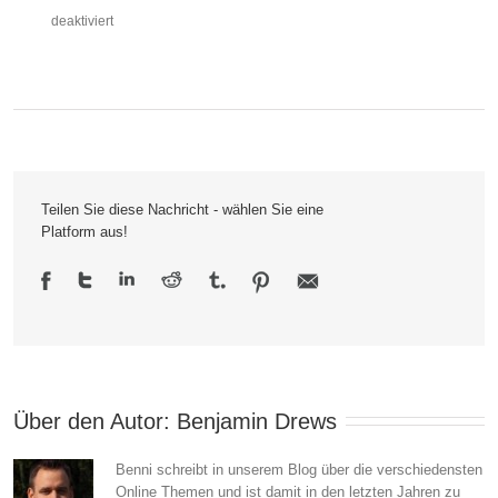
für
deaktiviert
Bilderbuch-
Bugs:
Von
Softwarefehlern
Teilen Sie diese Nachricht - wählen Sie eine
und
Platform aus!
technischen
Defiziten
Über den Autor: 
Benjamin Drews
Benni schreibt in unserem Blog über die verschiedensten
Online Themen und ist damit in den letzten Jahren zu