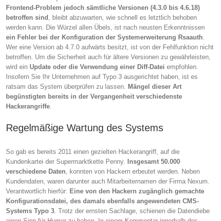
Frontend-Problem jedoch sämtliche Versionen (4.3.0 bis 4.6.18)
betroffen sind
, bleibt abzuwarten, wie schnell es letztlich behoben
werden kann. Die Würzel allen Übels, ist nach neusten Erkenntnissen
ein Fehler bei der Konfiguration der Systemerweiterung Rsaauth
.
Wer eine Version ab 4.7.0 aufwärts besitzt, ist von der Fehlfunktion nicht
betroffen. Um die Sicherheit auch für ältere Versionen zu gewährleisten,
wird ein
Update oder die Verwendung einer Diff-Datei
empfohlen.
Insofern Sie Ihr Unternehmen auf Typo 3 ausgerichtet haben, ist es
ratsam das System überprüfen zu lassen.
Mängel dieser Art
begünstigten bereits in der Vergangenheit verschiedenste
Hackerangriffe
.
Regelmäßige Wartung des Systems
So gab es bereits 2011 einen gezielten Hackerangriff, auf die
Kundenkartei der Supermarktkette Penny.
Insgesamt 50.000
verschiedene Daten
, konnten von Hackern erbeutet werden. Neben
Kundendaten, waren darunter auch Mitarbeiternamen der Firma Nexum.
Verantwortlich hierfür:
Eine von den Hackern zugänglich gemachte
Konfigurationsdatei, des damals ebenfalls angewendeten CMS-
Systems Typo 3
. Trotz der ernsten Sachlage, schienen die Datendiebe
einen Sinn für Humor zu haben. In einem Kommentar innerhalb des