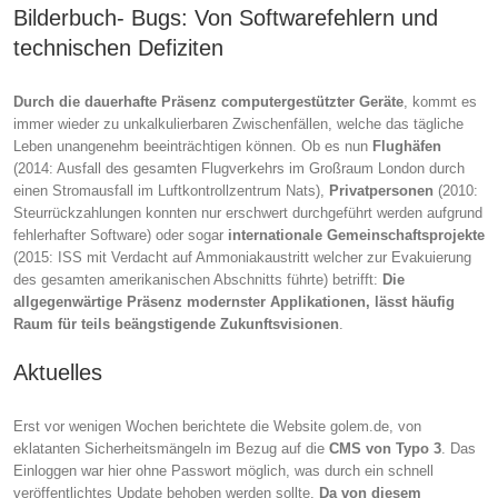
Bilderbuch- Bugs: Von Softwarefehlern und
technischen Defiziten
Durch die dauerhafte Präsenz computergestützter Geräte
, kommt es
immer wieder zu unkalkulierbaren Zwischenfällen, welche das tägliche
Leben unangenehm beeinträchtigen können. Ob es nun
Flughäfen
(2014: Ausfall des gesamten Flugverkehrs im Großraum London durch
einen Stromausfall im Luftkontrollzentrum Nats),
Privatpersonen
(2010:
Steurrückzahlungen konnten nur erschwert durchgeführt werden aufgrund
fehlerhafter Software) oder sogar
internationale Gemeinschaftsprojekte
(2015: ISS mit Verdacht auf Ammoniakaustritt welcher zur Evakuierung
des gesamten amerikanischen Abschnitts führte) betrifft:
Die
allgegenwärtige Präsenz modernster Applikationen, lässt häufig
Raum für teils beängstigende Zukunftsvisionen
.
Aktuelles
Erst vor wenigen Wochen berichtete die Website golem.de, von
eklatanten Sicherheitsmängeln im Bezug auf die
CMS von Typo 3
. Das
Einloggen war hier ohne Passwort möglich, was durch ein schnell
veröffentlichtes Update behoben werden sollte.
Da von diesem