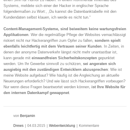
Systems, meldete sich einer der Hacker in englischer Sprache
folgendermaßen zu Wort:, ,Du kannst die Datenbanktabelle mit den
Kundendaten selbst klauen, ich werde es nicht tun.“
Content-Management-Systeme, sind beiweitem keine wartungsfreien
Applikationen
. Wer die regelmäßige Pflege der Websites vernachlässigt
riskiert nicht nur Hackerangriffen zum Opfer zu fallen,
sondern spielt
ebenfalls leichtfertig mit dem Vertrauen seiner Kunden
. In Zeiten, in
denen der anonyme Datenverkehr längst nicht mehr unantastbar ist,
kann gerade mit
einwandfreien Sicherheitskonzepten
gepunktet
werden. Um Ihr Gewerbe sinnvoll zu schützen,
sei angeraten sich
ausgiebig mit den zuständigen Entwicklern abzusprechen
: Wie ist
meine Website aufgebaut? Wie häufig ist die Angleichung an aktuelle
Neuerungen erforderlich? Und wie lässt sich Hackerangriffen vorbeugen?
Nur wenn diese Fragen beantwortet werden können,
ist Ihre Website für
den internen Datenkampf gewappnet
.
von
Benjamin
Drews
|
04.03.2015
|
Webentwicklung
|
Kommentare