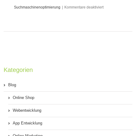
für
Suchmaschinenoptimierung
|
Kommentare deaktiviert
So
schaffen
Sie
mit
lokalem
Kategorien
SEO
den
Blog
Durchbruch
Online Shop
[Infografik]
Webentwicklung
App Entwicklung
Online Marketing