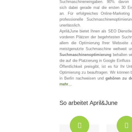
Suchmaschineneingaben. 90% davon 
sich dabei gerade mal die ersten 30 Er
an. Für erfolgreiches Online-Marketing 
professionelle Suchmaschinenoptimieru
unerlässlich.
April&June bietet Ihnen als SEO Dienstl
vorderen Plätzen der begehrtesten Suc
allem die Optimierung Ihrer Webseite 
meistgenutzte Suchmaschine weltweit u
Suchmaschinenoptimierung
behalten wi
die auf die Platzierung in Google Einflus
Öffentlichkeit preisgibt, ist es für Ihr 
Optimierung zu beauftragen. Wir können b
in Berlin nachweisen und
gehören zu d
mehr…
So arbeitet April&June