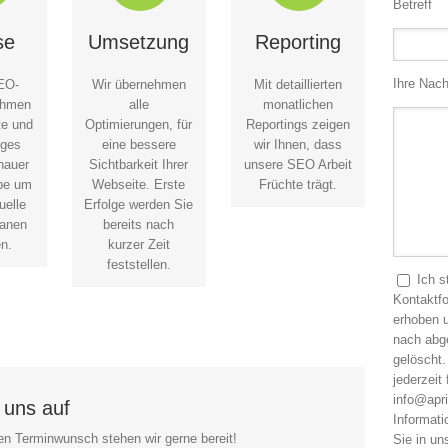
Betreff
se
Umsetzung
Reporting
Ihre Nach
EO-
Wir übernehmen
Mit detaillierten
ehmen
alle
monatlichen
te und
Optimierungen, für
Reportings zeigen
iges
eine bessere
wir Ihnen, dass
nauer
Sichtbarkeit Ihrer
unsere SEO Arbeit
upe um
Webseite. Erste
Früchte trägt.
uelle
Erfolge werden Sie
lanen
bereits nach
n.
kurzer Zeit
feststellen.
Ich 
Kontaktf
erhoben u
nach abg
gelöscht.
jederzeit
info@apri
 uns auf
Informat
nen Terminwunsch stehen wir gerne bereit!
Sie in un