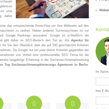
schauen
gebnisse
Weban
ist eine
ng daher
eister das entsprechende Know-How um Ihre Webseite auf den
Konta
hmaschinen zu ranken. Neben anderen Suchmaschinen ist vor
auf Google Rankings anzuraten. Google ist schließlich die
nd gibt daher im SEO-Bereich den Ton an. Als
Agentur für
r für Sie den Überblick über die auf 200 geschätzten Kriterien
s nehmen. Da Google nur ein paar dieser Kriterien gegenüber der
Unternehmen von Vorteil eine professionelle SEO Firma für die
ereits langjährige Erfahrung in der Suchmaschinenoptimierung
en Top Suchmaschinenoptimierungs Agenturen in Berlin
.
Ihr Name 
Ihre E-Ma