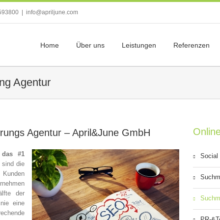
593800
|
info@apriljune.com
Home
Über uns
Leistungen
Referenzen
ng Agentur
Onlin
erungs Agentur – April&June GmbH
 das #1
Social
sind die
e Kunden
Suchm
ernehmen
lfte der
Suchm
inie eine
echende
PR-&Te