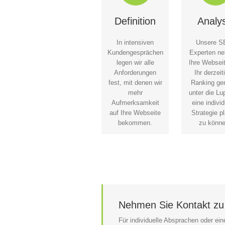
Definition
Analy
In intensiven
Unsere S
Kundengesprächen
Experten n
legen wir alle
Ihre Websei
Anforderungen
Ihr derzeit
fest, mit denen wir
Ranking ge
mehr
unter die L
Aufmerksamkeit
eine individ
auf Ihre Webseite
Strategie p
bekommen.
zu könne
Nehmen Sie Kontakt zu
Für individuelle Absprachen oder ei