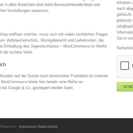
erhoben u
t in allen Bereichen eine hohe Benutzerfreundlichkeit und
nach abg
Ihre Vorstellungen anpassen.
gelöscht.
jederzeit
info@apri
Informat
Shop eröffnen möchte, muss sich mit vielen rechtlichen Fragen
Sie in un
um Verbraucherschutz, Rückgaberecht und Lieferkosten, die
die Einhaltung des Jugendschutzes – WooCommerce ist hierfür
Sicherhei
f die sichere Seite.
ich
n Kunden auf der Suche nach bestimmten Produkten im Internet
 WooCommerce bietet hier bereits eine Reihe an
it bei Google & Co. gesteigert werden kann.
s Reserved -
Impressum
Datenschutz