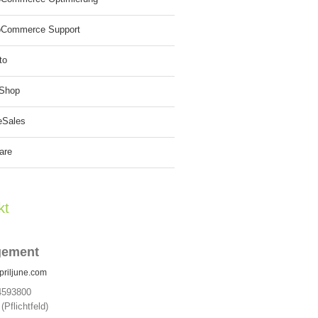
Commerce Support
to
aShop
eSales
are
kt
gement
priljune.com
4593800
(Pflichtfeld)