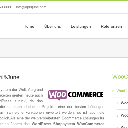
593800
|
info@apriljune.com
Home
Über uns
Leistungen
Referenzen
WooC
il&June
System der Welt. Aufgrund
WooC
keiten greifen heute auch
rdPress zurück, da das
Woo
 die unterschiedlichsten Projekte eine der besten Lösungen
um zahlreiche Funktionen erweitert werden, so ist auch die
Woo
glich.Als eine der weitverbreitetsten Ecommerce Lösungen für
etzten Jahren das
WordPress Shopsystem WooCommerce
Woo