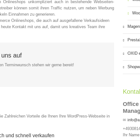
Onlineshops unkompliziert auch in bestehende Webseiten-
Betreiber können somit ihren Traffic nutzen, um neben Werbung
Woo
keln Einnahmen zu generieren.
merce Onlineshops, die auch auf ausgefallene Verkaufsideen
Magen
eute Kontakt mit uns auf, damit uns kreatives Team ihre
Prest
OXID 
 uns auf
nen Terminwunsch stehen wir gerne bereit!
Shopw
Konta
Office
Mana
ie Zahlreichen Vorteile die Ihnen Ihre WordPress-Webseite in
info@a
+493081
Ihr Name 
h und schnell verkaufen