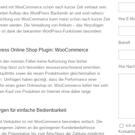
, wird mit WooCommerce schon nach kurzer Zeit vertraut sein.
ohnten Aufbau des WordPress Backends an und sind nahezu
Ihre E-Ma
Einrichtung von WooCommerce kann meist schon nach kurzer Zeit
nnen werden. Die Verwaltung von Artikeln – das Hinzufügen
– ist dank der bekannten WordPress-Funktionen besonders
Betreff
ress Online Shop Plugin: WooCommerce
 den meisten Fällen keine Aufrüstung ihrer bisher
Ihre Nach
hop lässt sich besonders ressourcenschonend einrichten,
tauftritts sowie die neuen Produktseiten gleichermaßen in
n. Umfragen haben gezeigt, dass die Performance einer
ür einen guten Onlineshop ist. WooCommerce liefert hier sehr
len Kauf von Produkten im Internet ohne dabei lange
en für einfache Bedienbarkeit
und Verkäufen ist mit WooCommerce besonders einfach. Die
Ich 
angenen Jahren an die gestiegenen Kundenbedürfnisse
Kontaktf
der Präsentation bis zum Abschluss der Zahlung möglichst